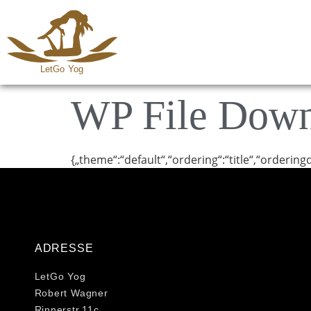
WP File Dow
{„theme“:“default“,“ordering“:“title“,“ordering
ADRESSE
LetGo Yog
Robert Wagner
Rinnerstr.11c