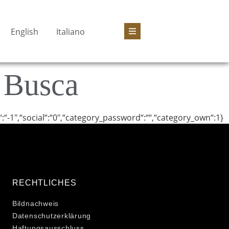
English
Italiano
 Busca
“:“-1″,“social“:“0″,“category_password“:““,“category_own“:1}
RECHTLICHES
Bildnachweis
Datenschutzerklärung
Haftungsausschluss