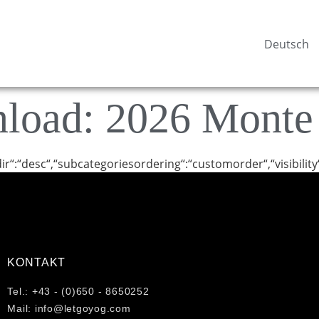
Deutsch
nload:
2026 Monte
dir“:“desc“,“subcategoriesordering“:“customorder“,“visibility
KONTAKT
Tel.: +43 - (0)650 - 8650252
Mail: info@letgoyog.com